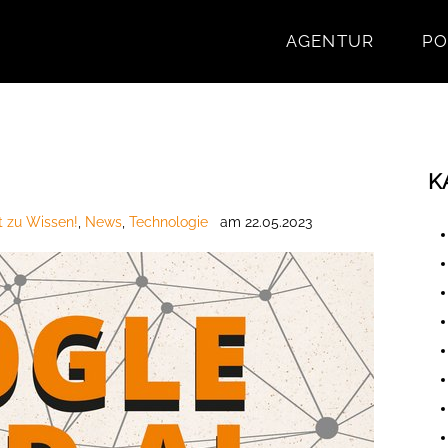
AGENTUR
PO
K
t zu Wissen!
,
News
,
Technologie
am
22.05.2023