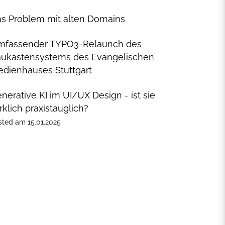
s Problem mit alten Domains
mfassender TYPO3-Relaunch des
ukastensystems des Evangelischen
dienhauses Stuttgart
nerative KI im UI/UX Design - ist sie
rklich praxistauglich?
sted
am
15.01.2025