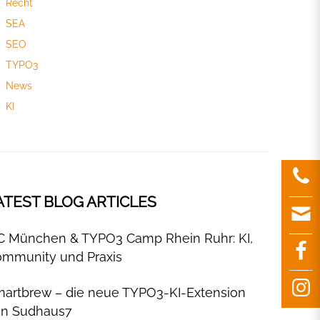
Recht
SEA
SEO
TYPO3
News
KI
ATEST BLOG ARTICLES
C München & TYPO3 Camp Rhein Ruhr: KI,
mmunity und Praxis
artbrew – die neue TYPO3-KI-Extension
on Sudhaus7