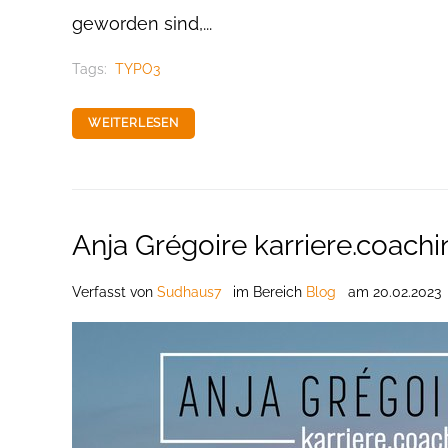
geworden sind,...
Tags:
TYPO3
WEITERLESEN
Anja Grégoire karriere.coachi
Verfasst
von
Sudhaus7
im Bereich
Blog
am
20.02.2023