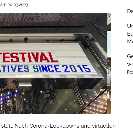
am
20.03.2023
Da
U
Ba
Me
Ge
wi
Po
en statt. Nach Corona-Lockdowns und virtuellen