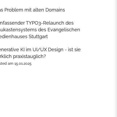
s Problem mit alten Domains
mfassender TYPO3-Relaunch des
ukastensystems des Evangelischen
dienhauses Stuttgart
nerative KI im UI/UX Design - ist sie
rklich praxistauglich?
sted
am
15.01.2025