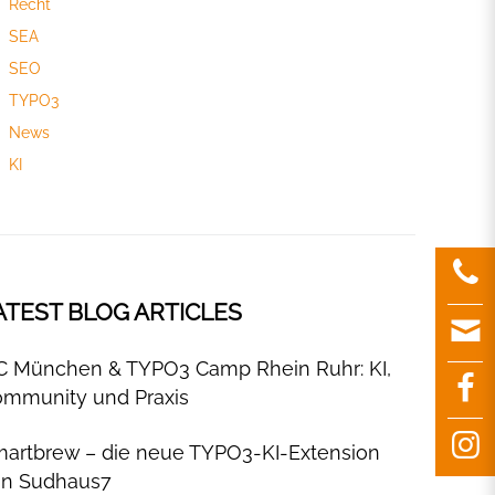
Recht
SEA
SEO
TYPO3
News
KI
ATEST BLOG ARTICLES
C München & TYPO3 Camp Rhein Ruhr: KI,
mmunity und Praxis
artbrew – die neue TYPO3-KI-Extension
on Sudhaus7