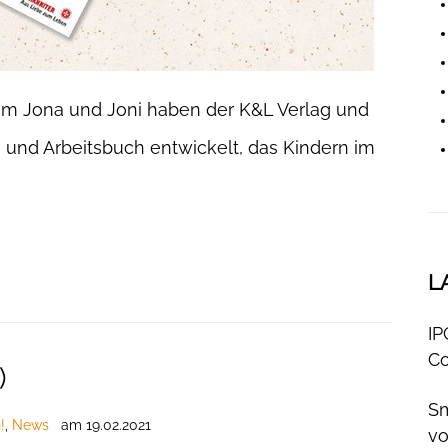
 um Jona und Joni haben der K&L Verlag und
- und Arbeitsbuch entwickelt, das Kindern im
L
IP
Co
)
Sm
!
,
News
am
19.02.2021
v