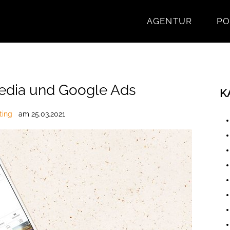
AGENTUR
PO
edia und Google Ads
K
ting
am
25.03.2021