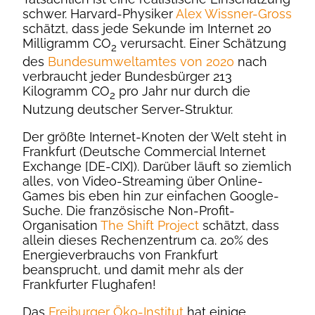
schwer. Harvard-Physiker
Alex Wissner-Gross
schätzt, dass jede Sekunde im Internet 20
Milligramm CO
verursacht. Einer Schätzung
2
des
Bundesumweltamtes von 2020
nach
verbraucht jeder Bundesbürger 213
Kilogramm CO
pro Jahr nur durch die
2
Nutzung deutscher Server-Struktur.
Der größte Internet-Knoten der Welt steht in
Frankfurt (Deutsche Commercial Internet
Exchange [DE-CIX]). Darüber läuft so ziemlich
alles, von Video-Streaming über Online-
Games bis eben hin zur einfachen Google-
Suche. Die französische Non-Profit-
Organisation
The Shift Project
schätzt, dass
allein dieses Rechenzentrum ca. 20% des
Energieverbrauchs von Frankfurt
beansprucht, und damit mehr als der
Frankfurter Flughafen!
Das
Freiburger Öko-Institut
hat einige