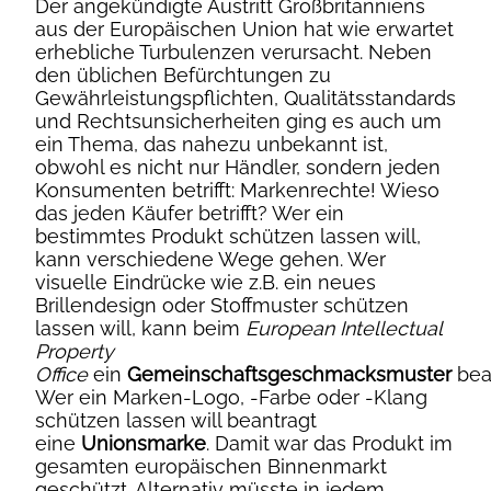
Der angekündigte Austritt Großbritanniens
aus der Europäischen Union hat wie erwartet
erhebliche Turbulenzen verursacht. Neben
den üblichen Befürchtungen zu
Gewährleistungspflichten, Qualitätsstandards
und Rechtsunsicherheiten ging es auch um
ein Thema, das nahezu unbekannt ist,
obwohl es nicht nur Händler, sondern jeden
Konsumenten betrifft: Markenrechte! Wieso
das jeden Käufer betrifft? Wer ein
bestimmtes Produkt schützen lassen will,
kann verschiedene Wege gehen. Wer
visuelle Eindrücke wie z.B. ein neues
Brillendesign oder Stoffmuster schützen
lassen will, kann beim
European Intellectual
Property
Office
ein
Gemeinschaftsgeschmacksmuster
bea
Wer ein Marken-Logo, -Farbe oder -Klang
schützen lassen will beantragt
eine
Unionsmarke
. Damit war das Produkt im
gesamten europäischen Binnenmarkt
geschützt. Alternativ müsste in jedem