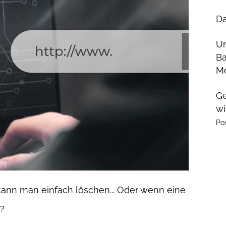
Da
U
Ba
Me
Ge
wi
Po
kann man einfach löschen... Oder wenn eine
r?