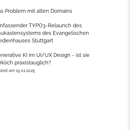
s Problem mit alten Domains
mfassender TYPO3-Relaunch des
ukastensystems des Evangelischen
dienhauses Stuttgart
nerative KI im UI/UX Design - ist sie
rklich praxistauglich?
sted
am
15.01.2025