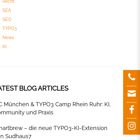
Recht
SEA
SEO
TYPO3
News
KI
ATEST BLOG ARTICLES
C München & TYPO3 Camp Rhein Ruhr: KI,
mmunity und Praxis
artbrew – die neue TYPO3-KI-Extension
on Sudhaus7