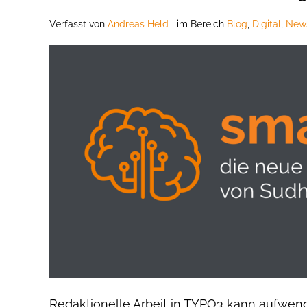
Verfasst
von
Andreas Held
im Bereich
Blog
,
Digital
,
New
Redaktionelle Arbeit in TYPO3 kann aufwend