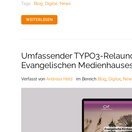
Tags:
Blog
Digital
News
WEITERLESEN
Umfassender TYPO3-Relaunc
Evangelischen Medienhauses 
Verfasst
von
Andreas Held
im Bereich
Blog
,
Digital
,
New