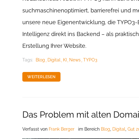
suchmaschinenoptimiert, barrierefrei und me
unsere neue Eigenentwicklung, die TYPO3-Ex
Intelligenz direkt ins Backend – als praktis
Erstellung Ihrer Website.
Tags:
Blog
Digital
KI
News
TYPO3
WEITERLESEN
Das Problem mit alten Doma
Verfasst
von
Frank Berger
im Bereich
Blog
,
Digital
,
Gut z