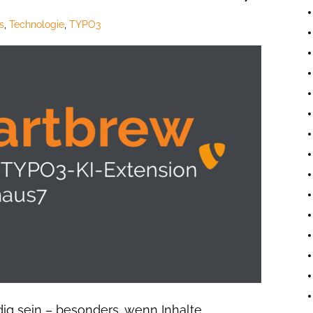
s
,
Technologie
,
TYPO3
ig sein – besonders, wenn Inhalte