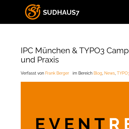
IPC München & TYPO3 Camp R
und Praxis
Verfasst
von
Frank Berger
im Bereich
Blog
,
News
,
TYPO