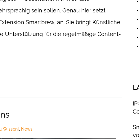
hrsprachig sein sollen. Genau hier setzt
tension Smartbrew, an. Sie bringt Künstliche
che Unterstützung für die regelmäßige Content-
L
IP
Co
ins
Sm
u Wissen!
,
News
v