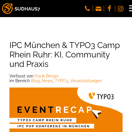
IPC München & TYPO3 Camp
Rhein Ruhr: KI, Community
und Praxis
Verfasst
von
Frank Berger
im Bereich
Blog
,
News
,
TYPO3
,
Veranstaltungen