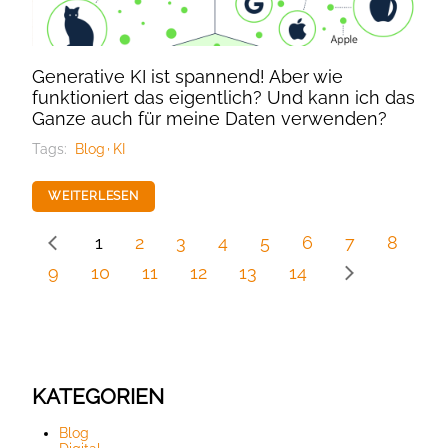
Generative KI ist spannend! Aber wie
funktioniert das eigentlich? Und kann ich das
Ganze auch für meine Daten verwenden?
Tags:
Blog
KI
WEITERLESEN
1
2
3
4
5
6
7
8
9
10
11
12
13
14
KATEGORIEN
Blog