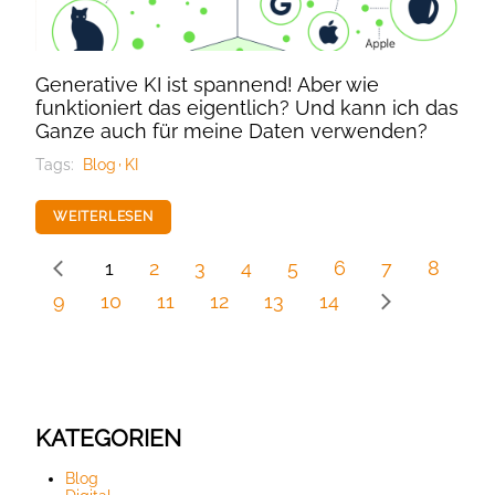
Generative KI ist spannend! Aber wie
funktioniert das eigentlich? Und kann ich das
Ganze auch für meine Daten verwenden?
Tags:
Blog
KI
WEITERLESEN
1
2
3
4
5
6
7
8
9
10
11
12
13
14
KATEGORIEN
Blog