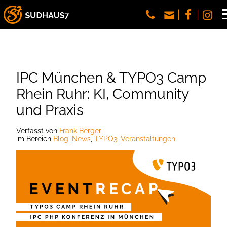
IPC München & TYPO3 Camp
Rhein Ruhr: KI, Community
und Praxis
Verfasst
von
Frank Berger
im Bereich
Blog
,
News
,
TYPO3
,
Veranstaltungen