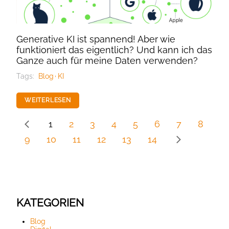
Generative KI ist spannend! Aber wie
funktioniert das eigentlich? Und kann ich das
Ganze auch für meine Daten verwenden?
Tags:
Blog
KI
WEITERLESEN
1
2
3
4
5
6
7
8
9
10
11
12
13
14
KATEGORIEN
Blog