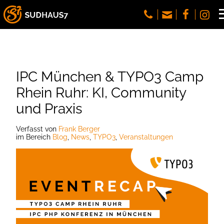
IPC München & TYPO3 Camp
Rhein Ruhr: KI, Community
und Praxis
Verfasst
von
Frank Berger
im Bereich
Blog
,
News
,
TYPO3
,
Veranstaltungen