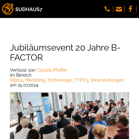
Jubiläumsevent 20 Jahre B-
FACTOR
Verfasst
von
Claudia Pfeiffer
im Bereich
Digital
,
Marketing
,
Technologie
,
TYPO3
,
Veranstaltungen
am
25.07.2024