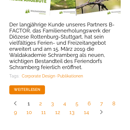
Der langjährige Kunde unseres Partners B-
FACTOR, das Familienerholungswerk der
Diözese Rottenburg-Stuttgart, hat sein
vielfältiges Ferien- und Freizeitangebot
erweitert und am 15. März 2019 die
Waldakademie Schramberg als neuen,
wichtigen Bestandteil des Feriendorfs
Schramberg feierlich eröffnet.
Tags:
Corporate Design
Publikationen
WEITERLESEN
1
2
3
4
5
6
7
8
9
10
11
12
13
14