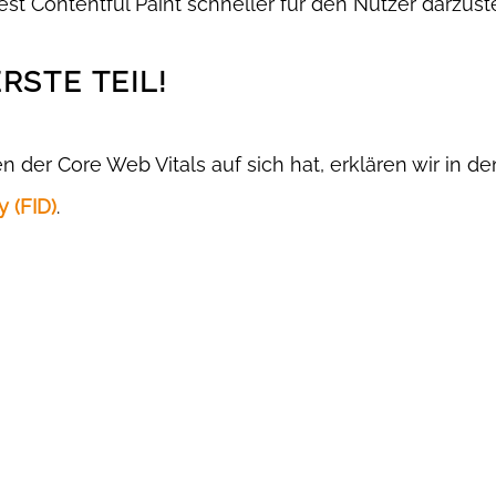
st Contentful Paint schneller für den Nutzer darzust
RSTE TEIL!
der Core Web Vitals auf sich hat, erklären wir in d
y (FID)
.