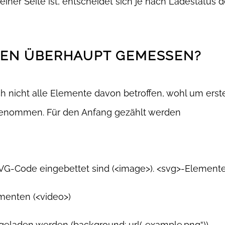
ner Seite ist, entscheidet sich je nach Ladestatus d
EN ÜBERHAUPT GEMESSEN?
 nicht alle Elemente davon betroffen, wohl um erst
ufgenommen. Für den Anfang gezählt werden
SVG-Code eingebettet sind (<image>). <svg>-Elemen
menten (<video>)
S geladen werden (background: url(„example.png“))