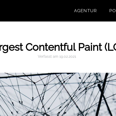
AGENTUR
PO
rgest Contentful Paint (L
Verfasst
am
19.02.2021