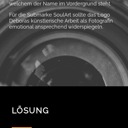
welchem der Name im Vordergrund steht.
Für die Submarke SoulArt sollte das Logo
Deboras künstlerische Arbeit als Fotografin
emotional ansprechend widerspiegeln.
LÖSUNG