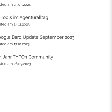
sted
am
25.03.2024
-Tools im Agenturalltag
sted
am
24.11.2023
ogle Bard Update September 2023
sted
am
17.10.2023
n Jahr TYPO3 Community
sted
am
26.09.2023