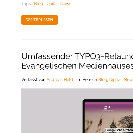
Tags:
Blog
Digital
News
WEITERLESEN
Umfassender TYPO3-Relaunc
Evangelischen Medienhauses 
Verfasst
von
Andreas Held
im Bereich
Blog
,
Digital
,
New