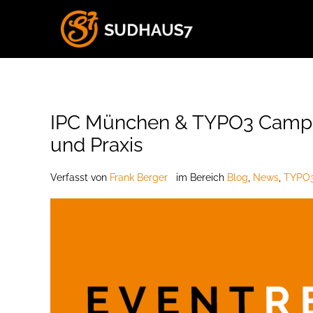
IPC München & TYPO3 Camp R
und Praxis
Verfasst
von
Frank Berger
im Bereich
Blog
,
News
,
TYPO