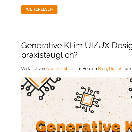
WEITERLESEN
Generative KI im UI/UX Design 
praxistauglich?
Verfasst
von
Nadine Lübke
im Bereich
Blog
,
Digital
a