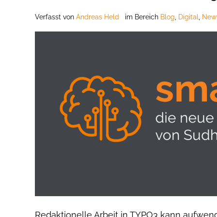
Verfasst
von
Andreas Held
im Bereich
Blog
,
Digital
,
New
Redaktionelle Arbeit in TYPO3 kann aufwend