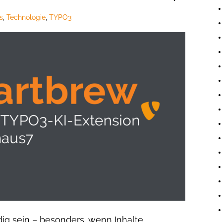
s
,
Technologie
,
TYPO3
ig sein – besonders, wenn Inhalte