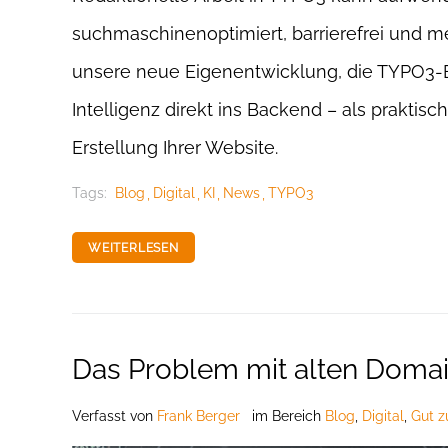
suchmaschinenoptimiert, barrierefrei und me
unsere neue Eigenentwicklung, die TYPO3-Ex
Intelligenz direkt ins Backend – als praktis
Erstellung Ihrer Website.
Tags:
Blog
Digital
KI
News
TYPO3
WEITERLESEN
Das Problem mit alten Doma
Verfasst
von
Frank Berger
im Bereich
Blog
,
Digital
,
Gut z