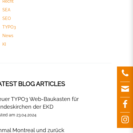
Recht
SEA
SEO
TYPO3
News
KI
ATEST BLOG ARTICLES
uer TYPO3 Web-Baukasten für
ndeskirchen der EKD
sted
am
23.04.2024
nmal Montreal und zurück