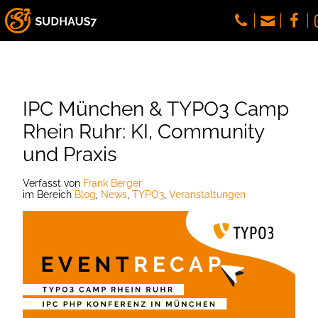
IPC München & TYPO3 Camp
Rhein Ruhr: KI, Community
und Praxis
Verfasst
von
Frank Berger
im Bereich
Blog
,
News
,
TYPO3
,
Veranstaltungen