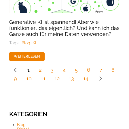
Generative KI ist spannend! Aber wie
funktioniert das eigentlich? Und kann ich das
Ganze auch für meine Daten verwenden?
Tags:
Blog
KI
WEITERLESEN
1
2
3
4
5
6
7
8
9
10
11
12
13
14
KATEGORIEN
Blog