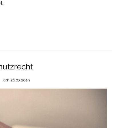
t.
hutzrecht
am
26.03.2019