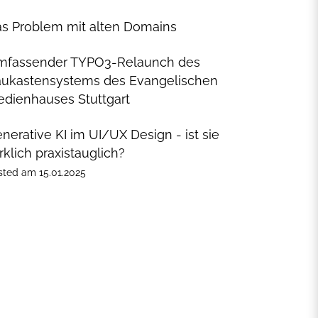
s Problem mit alten Domains
mfassender TYPO3-Relaunch des
ukastensystems des Evangelischen
dienhauses Stuttgart
nerative KI im UI/UX Design - ist sie
rklich praxistauglich?
sted
am
15.01.2025