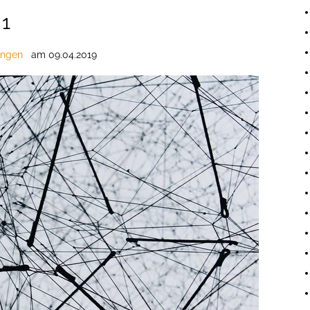
 1
ungen
am
09.04.2019