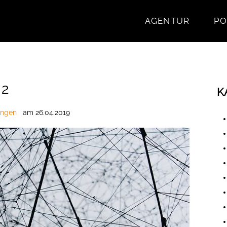
AGENTUR
PO
 2
K
ungen
am
26.04.2019