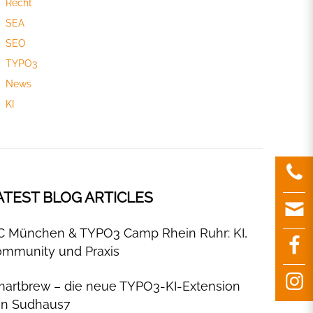
Recht
SEA
SEO
TYPO3
News
KI
ATEST BLOG ARTICLES
C München & TYPO3 Camp Rhein Ruhr: KI,
mmunity und Praxis
artbrew – die neue TYPO3-KI-Extension
on Sudhaus7