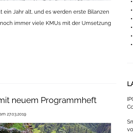
 ein Jahr alt, und es werden erste Bilanzen
ss noch immer viele KMUs mit der Umsetzung
L
mit neuem Programmheft
IP
Co
am
27.03.2019
Sm
v